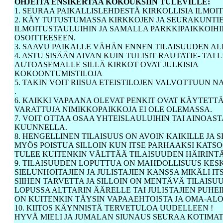
OHJEITA ENSIKERTAA KOKOUKSIIN TULEVILLE:
1. SEURAA PAIKALLISLEHDESTÄ KIRKOLLISIA ILMOIT
2. KÄY TUTUSTUMASSA KIRKKOJEN JA SEURAKUNTI
ILMOITUSTAULUIHIN JA SAMALLA PARKKIPAIKKOIHI
OSOITTEESEEN.
3. SAAVU PAIKALLE VÄHÄN ENNEN TILAISUUDEN AL
4. ASTU SISÄÄN AIVAN KUIN TULISIT RAUTATIE- TAI L
AUTOASEMALLE SILLÄ KIRKOT OVAT JULKISIA
KOKOONTUMISTILOJA
5. TAKIN VOIT RIISUA ETEISTILOJEN VALVOTTUUN
.
6. KAIKKI VAPAANA OLEVAT PENKIT OVAT KÄYTETTÄ
VARATTUJA NIMIKKOPAIKKOJA EI OLE OLEMASSA.
7. VOIT OTTAA OSAA YHTEISLAULUIHIN TAI AINOAS
KUUNNELLA.
8. HENGELLINEN TILAISUUS ON AVOIN KAIKILLE JA S
MYÖS POISTUA SILLOIN KUN ITSE PARHAAKSI KATS
TULEE KUITENKIN VÄLTTÄÄ TILAISUUDEN HÄIRINT
9. TILAISUUDEN LOPUTTUA ON MAHDOLLISUUS KE
SIELUNHOITAJIEN JA JULISTAJIEN KANSSA MIKÄLI I
SIIHEN TARVETTA JA SILLOIN ON MENTÄVÄ TILAISU
LOPUSSA ALTTARIN ÄÄRELLE TAI JULISTAJIEN PUHE
ON KUITENKIN TÄYSIN VAPAAEHTOISTA JA OMA-ALO
10. KIITOS KÄYNNISTÄ TERVETULOA UUDELLEEN !
HYVÄ MIELI JA JUMALAN SIUNAUS SEURAA KOTIMA